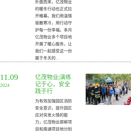
扑面而来，亿茂物业
的暖冬行动也正式拉
开帷幕。我们用温情
驱散寒冷，用行动守
护每一份幸福。本月
亿茂物业多个项目地
开展了暖心服务，让
我们一起感受这一份
属于冬天的...
11.09
亿茂物业|演练
记于心，安全
2024
践于行
为有效加强园区消防
安全意识，提升园区
应对突发火情的能
力，亿茂物业邯郸项
目和南通项目地分别