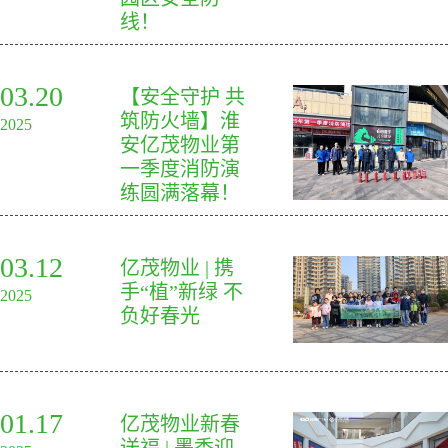
线！
03.20
【安全守护 共
筑防火墙】淮
2025
安亿茂物业第
一季度消防演
练圆满落幕！
03.12
亿茂物业 | 携
手“植”新绿 不
2025
负好春光
01.17
亿茂物业新春
送福 | 墨香迎