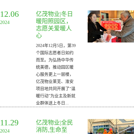
12.06
亿茂物业|冬日
暖阳照园区，
2024
志愿关爱暖人
心
2024年12月5日，第39
个国际志愿者日如约
而至。为弘扬中华传
统美德，推动园区暖
心服务更上一层楼，
亿茂物业莱芜、淮安
项目地共同开展了“温
暖行动”为业主及新就
业群体送上冬日...
11.29
亿茂物业|全民
消防,生命至
2024