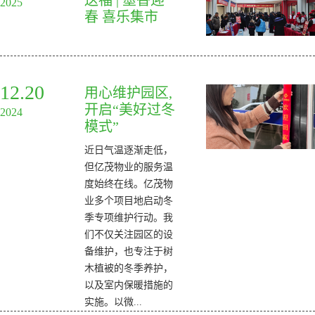
2025
春 喜乐集市
12.20
用心维护园区,
开启“美好过冬
2024
模式”
近日气温逐渐走低，
但亿茂物业的服务温
度始终在线。亿茂物
业多个项目地启动冬
季专项维护行动。我
们不仅关注园区的设
备维护，也专注于树
木植被的冬季养护，
以及室内保暖措施的
实施。以微...