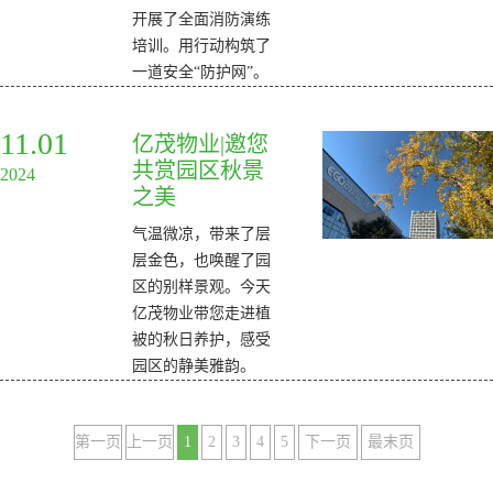
开展了全面消防演练
培训。用行动构筑了
一道安全“防护网”。
11.01
亿茂物业|邀您
共赏园区秋景
2024
之美
气温微凉，带来了层
层金色，也唤醒了园
区的别样景观。今天
亿茂物业带您走进植
被的秋日养护，感受
园区的静美雅韵。
第一页
上一页
1
2
3
4
5
下一页
最末页